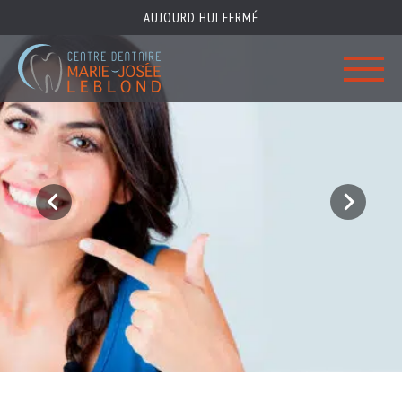
AUJOURD'HUI FERMÉ
Centre
dentaire
Marie-
Josée
Leblond
Centre dentaire Marie-Josée Leblond
Équipe
Clinique
Services
Informations
Confidentialité