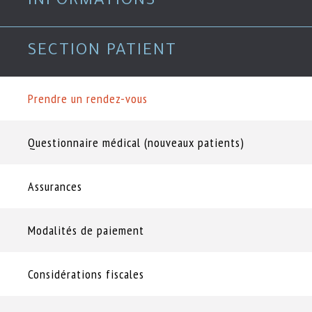
INFORMATIONS
Nous joindre
SECTION PATIENT
Rendez-vous
450-433-7000
Prendre un rendez-vous
Questionnaire médical (nouveaux patients)
Assurances
Modalités de paiement
Considérations fiscales