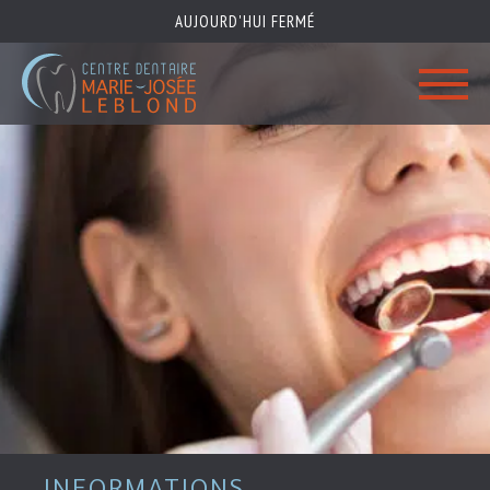
AUJOURD'HUI FERMÉ
Centre
dentaire
Marie-
Josée
Leblond
Centre dentaire Marie-Josée Leblond
Équipe
Clinique
Services
Informations
Confidentialité